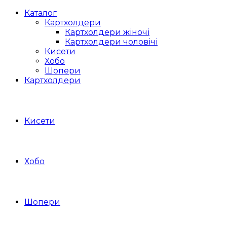
Каталог
Картхолдери
Картхолдери жіночі
Картхолдери чоловічі
Кисети
Хобо
Шопери
Картхолдери
Кисети
Хобо
Шопери