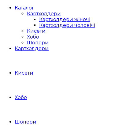
Каталог
Картхолдери
Картхолдери жіночі
Картхолдери чоловічі
Кисети
Хобо
Шопери
Картхолдери
Кисети
Хобо
Шопери