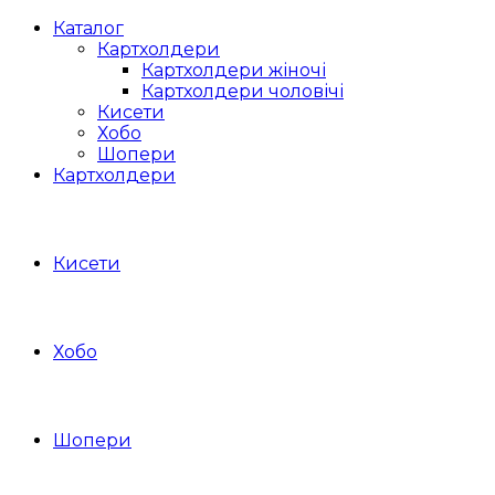
Каталог
Картхолдери
Картхолдери жіночі
Картхолдери чоловічі
Кисети
Хобо
Шопери
Картхолдери
Кисети
Хобо
Шопери