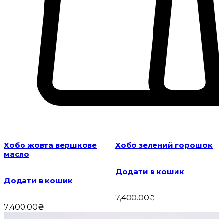
Хобо жовта вершкове
Хобо зелений горошок
масло
Додати в кошик
Додати в кошик
7,400.00
₴
7,400.00
₴